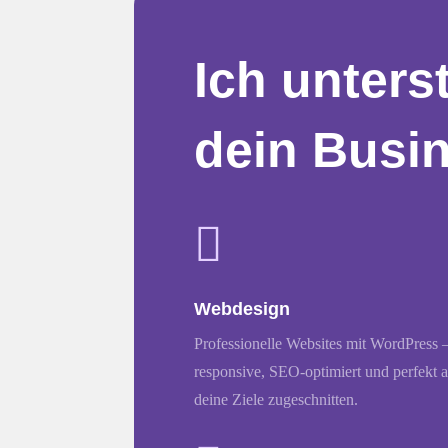
Ich unters
dein Busi

Webdesign
Professionelle Websites mit WordPress 
responsive, SEO-optimiert und perfekt 
deine Ziele zugeschnitten.